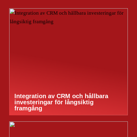
Integration av CRM och hållbara
investeringar för långsiktig
framgång