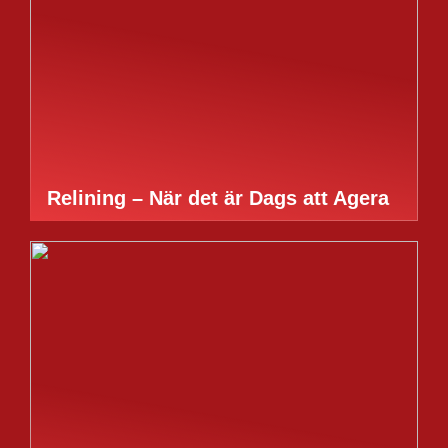
Relining – När det är Dags att Agera