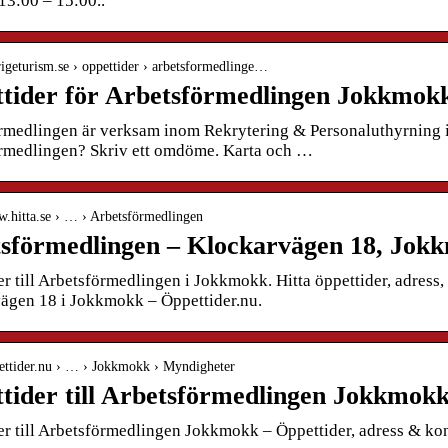
13:00 – 15:00..
erigeturism.se › oppettider › arbetsformedlinge…
tider för Arbetsförmedlingen Jokkmok
rmedlingen är verksam inom Rekrytering & Personaluthyrning 
rmedlingen? Skriv ett omdöme. Karta och …
w.hitta.se › … › Arbetsförmedlingen
sförmedlingen – Klockarvägen 18, Jokk
er till Arbetsförmedlingen i Jokkmokk. Hitta öppettider, adres
ägen 18 i Jokkmokk – Öppettider.nu.
pettider.nu › … › Jokkmokk › Myndigheter
tider till Arbetsförmedlingen Jokkmok
er till Arbetsförmedlingen Jokkmokk – Öppettider, adress & ko