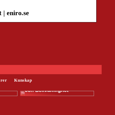
| eniro.se
Tyresö – Där Familjeliv
ärer
Kunskap
r Dags
Möter Naturlig Skönhet
och Bekvämlighet