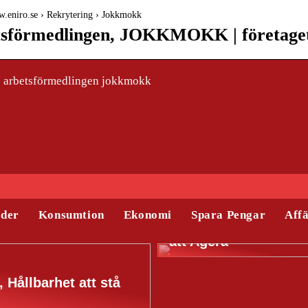
w.eniro.se › Rekrytering › Jokkmokk
sförmedlingen, JOKKMOKK | företaget 
 arbetsförmedlingen jokkmokk
äder
Konsumtion
Ekonomi
Spara Pengar
Aff
Relining – När det ä
att Agera
, Hållbarhet att stå