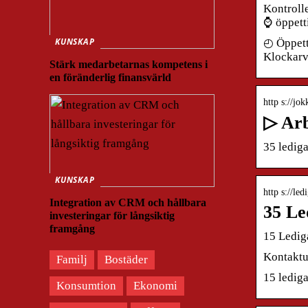
Kontroll
⌚ öppett
KUNSKAP
◴ Öppett
Klockarv
Stärk medarbetarnas kompetens i
en föränderlig finansvärld
http s://j
▷ Arb
35 lediga
KUNSKAP
http s://le
Integration av CRM och hållbara
35 Le
investeringar för långsiktig
framgång
15 Ledig
Kontaktu
Familj
Bostäder
15 lediga
Konsumtion
Ekonomi