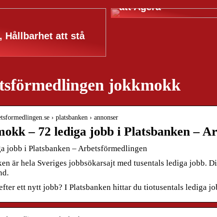
att Agera
, Hållbarhet att stå
tsförmedlingen jokkmokk
betsformedlingen.se › platsbanken › annonser
okk – 72 lediga jobb i Platsbanken – A
ga jobb i Platsbanken – Arbetsförmedlingen
en är hela Sveriges jobbsökarsajt med tusentals lediga jobb. D
nd.
efter ett nytt jobb? I Platsbanken hittar du tiotusentals lediga jo