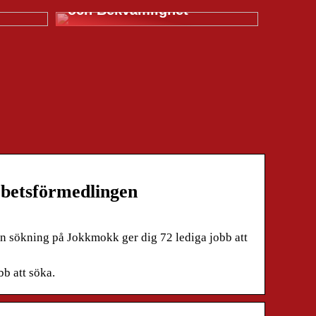
och Bekvämlighet
rbetsförmedlingen
in sökning på Jokkmokk ger dig 72 lediga jobb att
bb att söka.