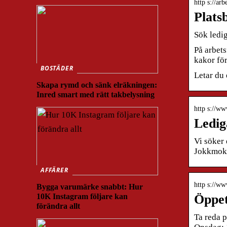
http s://ar
Plats
Sök ledi
På arbets
kakor fö
BOSTÄDER
Letar du 
Skapa rymd och sänk elräkningen:
Inred smart med rätt takbelysning
http s://w
Ledig
Vi söker
Jokkmok
AFFÄRER
http s://ww
Bygga varumärke snabbt: Hur
10K Instagram följare kan
Öppet
förändra allt
Ta reda 