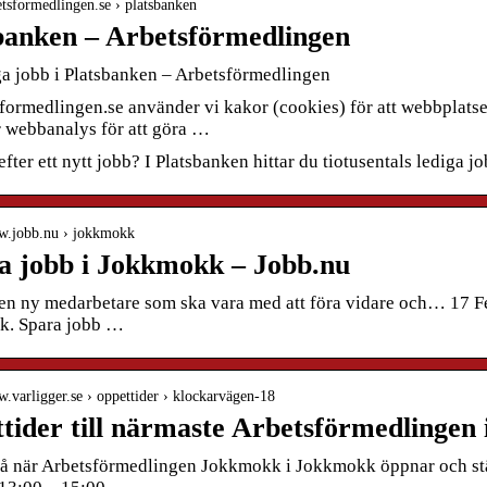
betsformedlingen.se › platsbanken
banken – Arbetsförmedlingen
ga jobb i Platsbanken – Arbetsförmedlingen
formedlingen.se använder vi kakor (cookies) för att webbplatse
r webbanalys för att göra …
efter ett nytt jobb? I Platsbanken hittar du tiotusentals lediga jo
ww.jobb.nu › jokkmokk
a jobb i Jokkmokk – Jobb.nu
 en ny medarbetare som ska vara med att föra vidare och… 17 Fe
k. Spara jobb …
w.varligger.se › oppettider › klockarvägen-18
tider till närmaste Arbetsförmedlingen
på när Arbetsförmedlingen Jokkmokk i Jokkmokk öppnar och stä