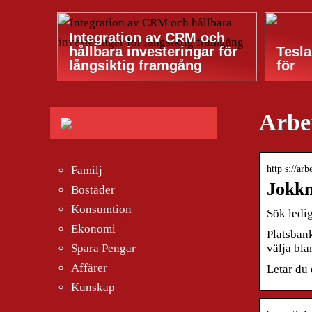
Integration av CRM och
hållbara investeringar för
Tesla
långsiktig framgång
för
Arbe
http s://ar
Familj
Jokkm
Bostäder
Konsumtion
Sök ledi
Ekonomi
Platsbank
välja bla
Spara Pengar
Affärer
Letar du 
Kunskap