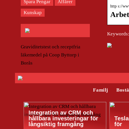
Spara Pengar
Affärer
http s://ww
Kunskap
Arbet
Keywords:
Graviditetstest och receptfria
läkemedel på Coop Byttorp i
Borås
Familj
Bost
Integration av CRM och
hållbara investeringar för
Tesla
långsiktig framgång
för