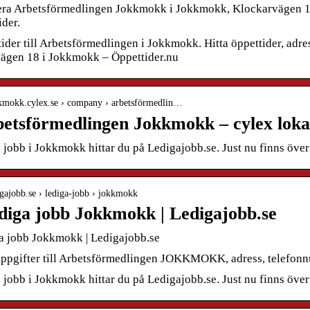
era Arbetsförmedlingen Jokkmokk i Jokkmokk, Klockarvägen 1
ider.
ider till Arbetsförmedlingen i Jokkmokk. Hitta öppettider, adr
ägen 18 i Jokkmokk – Öppettider.nu
okkmokk.cylex.se › company › arbetsförmedlin…
etsförmedlingen Jokkmokk – cylex loka
 jobb i Jokkmokk hittar du på Ledigajobb.se. Just nu finns öve
digajobb.se › lediga-jobb › jokkmokk
diga jobb Jokkmokk | Ledigajobb.se
a jobb Jokkmokk | Ledigajobb.se
ppgifter till Arbetsförmedlingen JOKKMOKK, adress, telefonnu
 jobb i Jokkmokk hittar du på Ledigajobb.se. Just nu finns öve