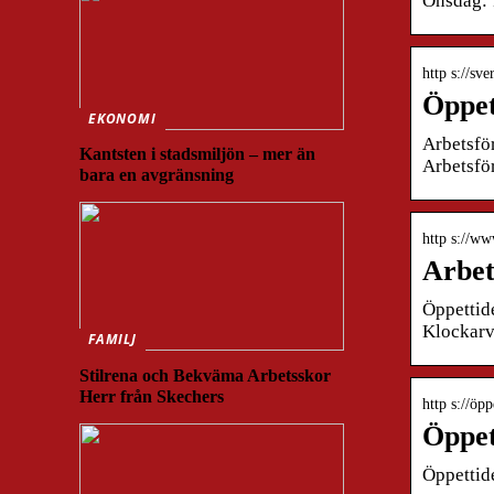
Onsdag: 
http s://sv
Öppet
EKONOMI
Arbetsfö
Kantsten i stadsmiljön – mer än
Arbetsfö
bara en avgränsning
http s://ww
Arbet
Öppettid
Klockarv
FAMILJ
Stilrena och Bekväma Arbetsskor
Herr från Skechers
http s://öp
Öppet
Öppettid