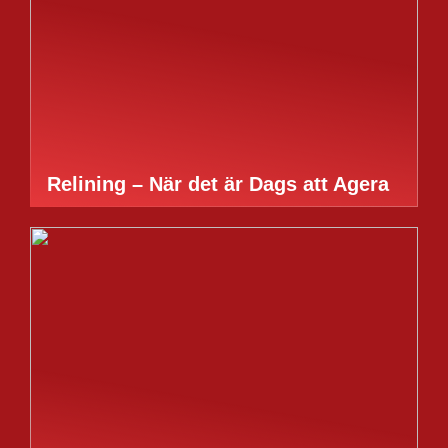
Relining – När det är Dags att Agera