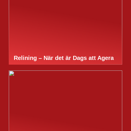
Relining – När det är Dags att Agera