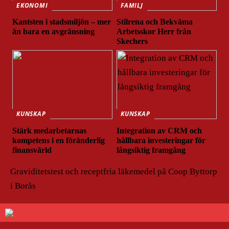
EKONOMI
FAMILJ
Kantsten i stadsmiljön – mer
Stilrena och Bekväma
än bara en avgränsning
Arbetsskor Herr från
Skechers
KUNSKAP
KUNSKAP
Stärk medarbetarnas
Integration av CRM och
kompetens i en föränderlig
hållbara investeringar för
finansvärld
långsiktig framgång
Graviditetstest och receptfria läkemedel på Coop Byttorp
i Borås