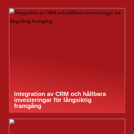
Integration av CRM och hållbara
investeringar för långsiktig
framgång