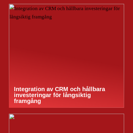
Integration av CRM och hållbara
investeringar för långsiktig
framgång