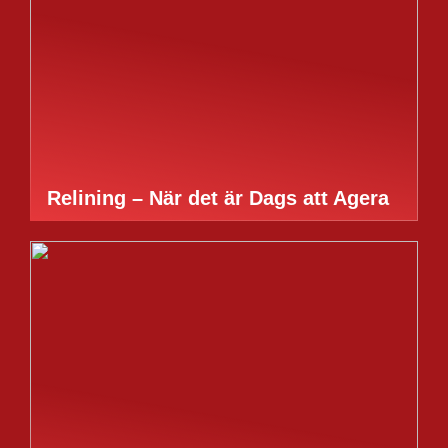
Relining – När det är Dags att Agera