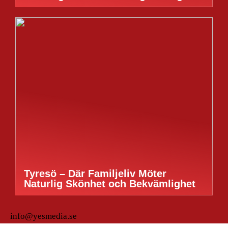
Tyresö – Där Familjeliv Möter
Naturlig Skönhet och Bekvämlighet
info@yesmedia.se