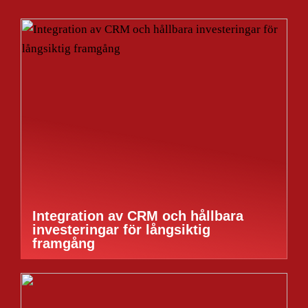
Integration av CRM och hållbara
investeringar för långsiktig
framgång