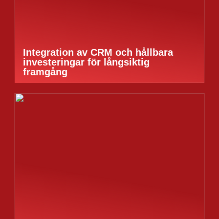
Integration av CRM och hållbara
investeringar för långsiktig
framgång