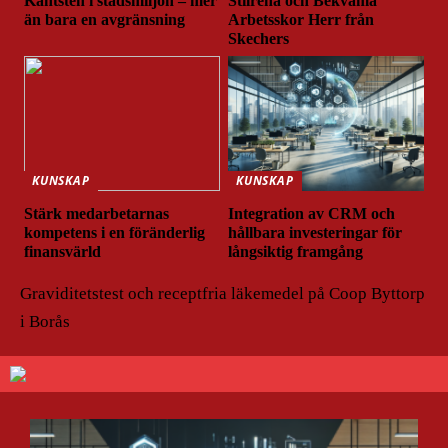
Kantsten i stadsmiljön – mer
Stilrena och Bekväma
än bara en avgränsning
Arbetsskor Herr från
Skechers
KUNSKAP
KUNSKAP
Stärk medarbetarnas
Integration av CRM och
kompetens i en föränderlig
hållbara investeringar för
finansvärld
långsiktig framgång
Graviditetstest och receptfria läkemedel på Coop Byttorp
i Borås