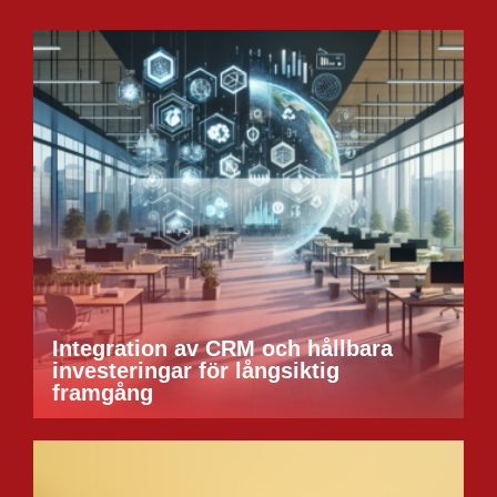
Integration av CRM och hållbara
investeringar för långsiktig
framgång