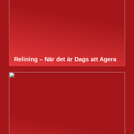
Relining – När det är Dags att Agera