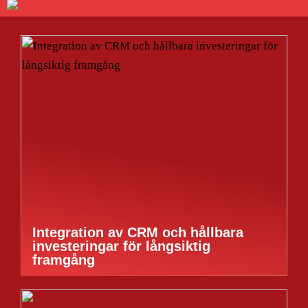
Integration av CRM och hållbara
investeringar för långsiktig
framgång