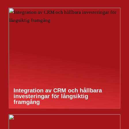
Integration av CRM och hållbara
investeringar för långsiktig
framgång