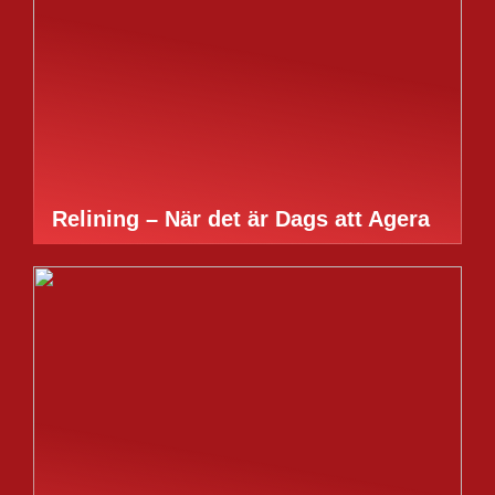
Relining – När det är Dags att Agera