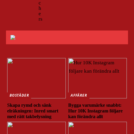
c
h
e
rs
BOSTÄDER
AFFÄRER
Skapa rymd och sänk
Bygga varumärke snabbt:
elräkningen: Inred smart
Hur 10K Instagram följare
med rätt takbelysning
kan förändra allt