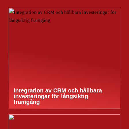
Integration av CRM och hållbara
investeringar för långsiktig
framgång