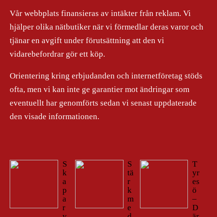
Vår webbplats finansieras av intäkter från reklam. Vi
hjälper olika nätbutiker när vi förmedlar deras varor och
tjänar en avgift under förutsättning att den vi
vidarebefordrar gör ett köp.
Orientering kring erbjudanden och internetföretag stöds
ofta, men vi kan inte ge garantier mot ändringar som
eventuellt har genomförts sedan vi senast uppdaterade
den visade informationen.
S
S
T
k
tä
yr
a
r
es
p
k
ö
a
m
–
r
e
D
y
d
är