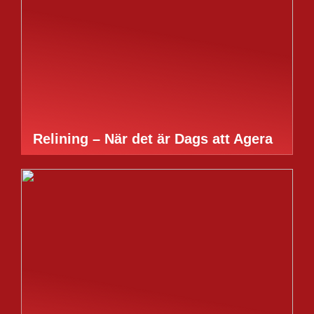
Relining – När det är Dags att Agera