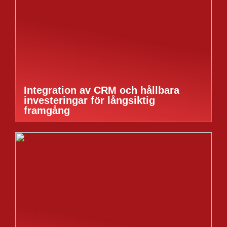
Integration av CRM och hållbara
investeringar för långsiktig
framgång