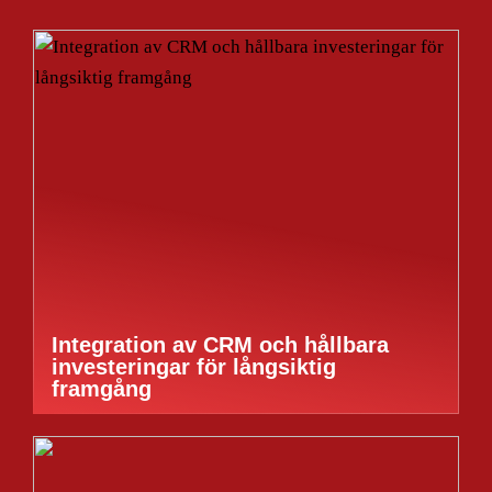
Integration av CRM och hållbara
investeringar för långsiktig
framgång