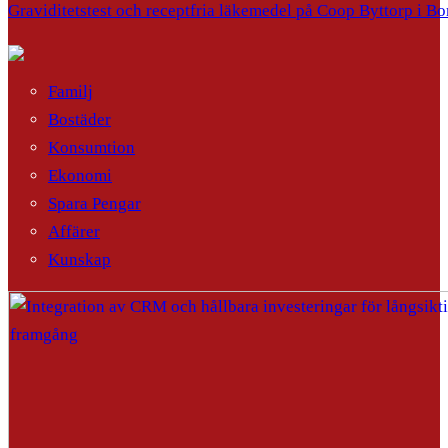
Graviditetstest och receptfria läkemedel på Coop Byttorp i Bo
Familj
Bostäder
Konsumtion
Ekonomi
Spara Pengar
Affärer
Kunskap