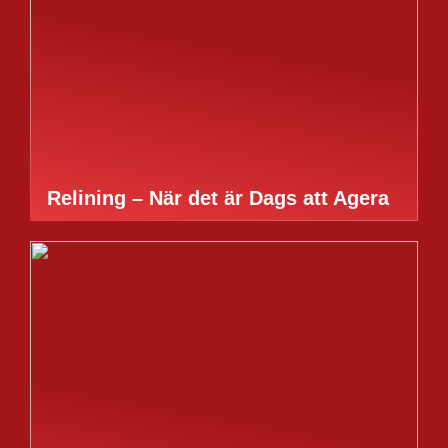
Relining – När det är Dags att Agera