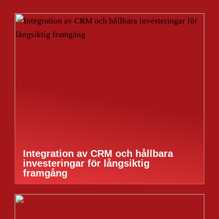
Integration av CRM och hållbara
investeringar för långsiktig
framgång