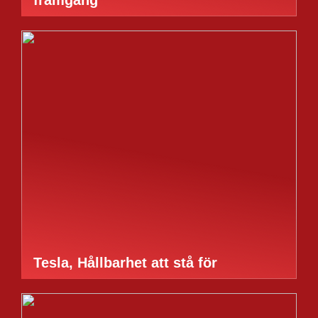
framgång
Tesla, Hållbarhet att stå för