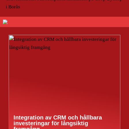
i Borås
Integration av CRM och hållbara
investeringar för långsiktig