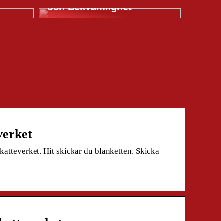
och Bekvämlighet
verket
atteverket. Hit skickar du blanketten. Skicka