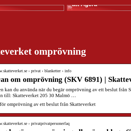
att Agera
teverket omprövning
w.skatteverket.se › privat › blanketter › info
an om omprövning (SKV 6891) | Skatte
n kan du använda när du begär omprövning av ett beslut från Sk
en till: Skatteverket 205 30 Malmö …
för omprövning av ett beslut från Skatteverket
w.skatteverket.se › privatprivatpersonerfaq