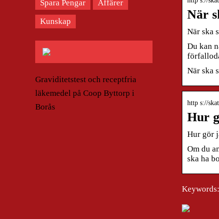
http s://ska
Spara Pengar
Affärer
När s
Kunskap
När ska s
Du kan nä
förfallo
När ska 
Graviditetstest och receptfria
läkemedel på Coop Byttorp i
http s://ska
Borås
Hur g
Hur gör 
Om du an
ska ha b
Keywords: