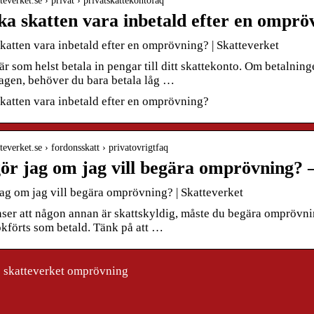
tteverket.se › privat › privatskattekontofaq
ka skatten vara inbetald efter en omprö
katten vara inbetald efter en omprövning? | Skatteverket
r som helst betala in pengar till ditt skattekonto. Om betalnin
dagen, behöver du bara betala låg …
skatten vara inbetald efter en omprövning?
tteverket.se › fordonsskatt › privatovrigtfaq
ör jag om jag vill begära omprövning? 
jag om jag vill begära omprövning? | Skatteverket
ser att någon annan är skattskyldig, måste du begära omprövnin
okförts som betald. Tänk på att …
 skatteverket omprövning