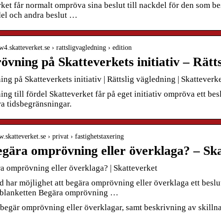
ket får normalt ompröva sina beslut till nackdel för den som bes
del och andra beslut …
w4.skatteverket.se › rattsligvagledning › edition
vning på Skatteverkets initiativ – Rätts
g på Skatteverkets initiativ | Rättslig vägledning | Skatteverk
g till fördel Skatteverket får på eget initiativ ompröva ett beslu
ra tidsbegränsningar.
w.skatteverket.se › privat › fastighetstaxering
egära omprövning eller överklaga? – Sk
ra omprövning eller överklaga? | Skatteverket
d har möjlighet att begära omprövning eller överklaga ett besl
blanketten Begära omprövning …
begär omprövning eller överklagar, samt beskrivning av skillna