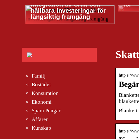
Integration av CRM och
för
hållbara investeringar för
långsiktig framgång
Skat
http s://ww
Familj
Begär
Bostäder
Konsumtion
Blankette
blankett
Ekonomi
Blankett 
Spara Pengar
Affärer
Kunskap
http s://ww