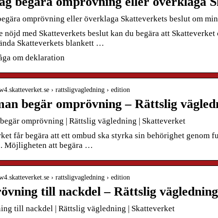
ag begära omprövning eller överklaga 
begära omprövning eller överklaga Skatteverkets beslut om min 
e nöjd med Skatteverkets beslut kan du begära att Skatteverket 
vända Skatteverkets blankett …
råga om deklaration
w4.skatteverket.se › rattsligvagledning › edition
an begär omprövning – Rättslig vägledn
begär omprövning | Rättslig vägledning | Skatteverket
ket får begära att ett ombud ska styrka sin behörighet genom fu
). Möjligheten att begära …
w4.skatteverket.se › rattsligvagledning › edition
vning till nackdel – Rättslig vägledning
g till nackdel | Rättslig vägledning | Skatteverket