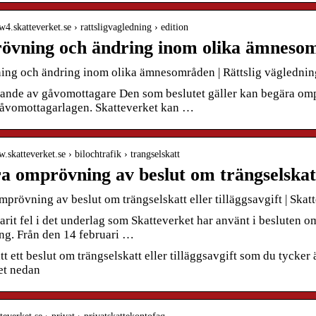
w4.skatteverket.se › rattsligvagledning › edition
vning och ändring inom olika ämneso
ng och ändring inom olika ämnesområden | Rättslig vägledning
nde av gåvomottagare Den som beslutet gäller kan begära ompr
gåvomottagarlagen. Skatteverket kan …
w.skatteverket.se › bilochtrafik › trangselskatt
a omprövning av beslut om trängselskatt 
prövning av beslut om trängselskatt eller tilläggsavgift | Skat
arit fel i det underlag som Skatteverket har använt i besluten
ing. Från den 14 februari …
tt ett beslut om trängselskatt eller tilläggsavgift som du tycker
et nedan