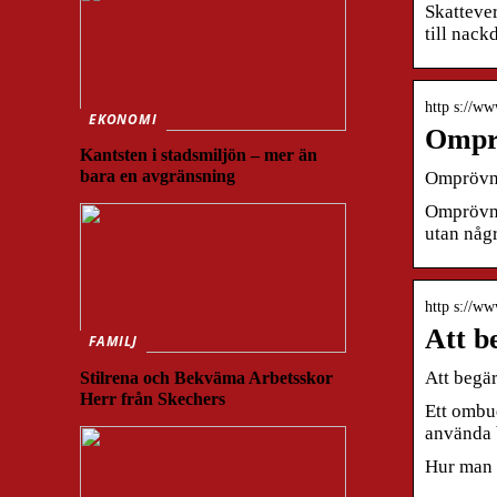
Skattever
till nack
http s://ww
EKONOMI
Omprö
Kantsten i stadsmiljön – mer än
bara en avgränsning
Omprövnin
Omprövnin
utan någ
http s://ww
Att b
FAMILJ
Att begä
Stilrena och Bekväma Arbetsskor
Herr från Skechers
Ett ombu
använda 
Hur man 