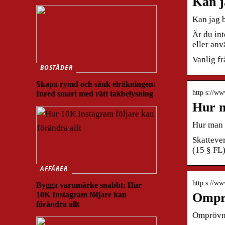
Kan j
Kan jag 
Är du int
eller an
Vanlig f
BOSTÄDER
Skapa rymd och sänk elräkningen:
http s://ww
Inred smart med rätt takbelysning
Hur m
Hur man 
Skattever
(15 § FL
AFFÄRER
http s://ww
Bygga varumärke snabbt: Hur
10K Instagram följare kan
Omprö
förändra allt
Omprövnin