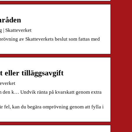
mråden
 | Skatteverket
övning av Skatteverkets beslut som fattas med
eller tilläggsavgift
teverket
 om den k… Undvik ränta på kvarskatt genom extra
 är fel, kan du begära omprövning genom att fylla i