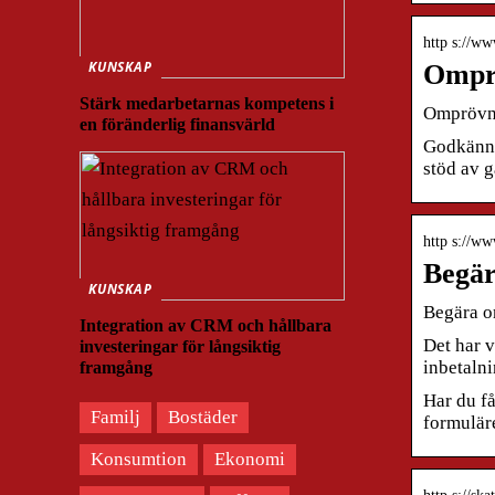
http s://ww
KUNSKAP
Omprö
Stärk medarbetarnas kompetens i
Omprövni
en föränderlig finansvärld
Godkänna
stöd av 
http s://ww
Begär
KUNSKAP
Begära om
Integration av CRM och hållbara
Det har v
investeringar för långsiktig
inbetaln
framgång
Har du få
Familj
Bostäder
formulär
Konsumtion
Ekonomi