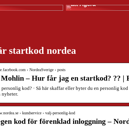
att Agera
är startkod nordea
-se.facebook.com › NordeaSverige › posts
 Mohlin – Hur får jag en startkod? ?? |
 personlig kod? · Så här skaffar eller byter du en personlig kod
 nyheter.
w.nordea.se › kundservice › valj-personlig-kod
egen kod för förenklad inloggning – Nor