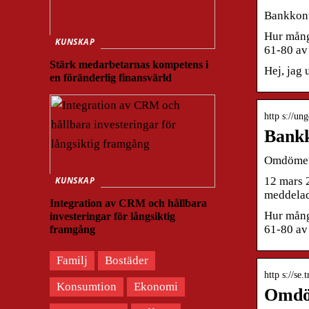
Bankkon
Hur många
KUNSKAP
61-80 a
Stärk medarbetarnas kompetens i
Hej, jag 
en föränderlig finansvärld
http s://un
Bank
Omdömen 
12 mars 
KUNSKAP
meddelad
Integration av CRM och hållbara
Hur många
investeringar för långsiktig
61-80 a
framgång
Familj
Bostäder
http s://se
Konsumtion
Ekonomi
Omdöm