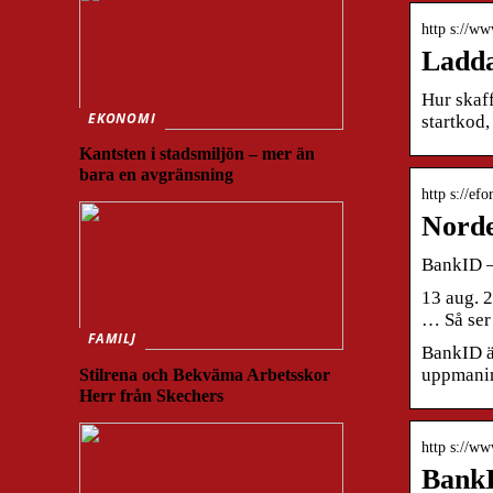
http s://w
Ladda
Hur skaff
EKONOMI
startkod,
Kantsten i stadsmiljön – mer än
bara en avgränsning
http s://ef
Norde
BankID –
13 aug. 
… Så ser
FAMILJ
BankID är
uppmanin
Stilrena och Bekväma Arbetsskor
Herr från Skechers
http s://ww
BankI