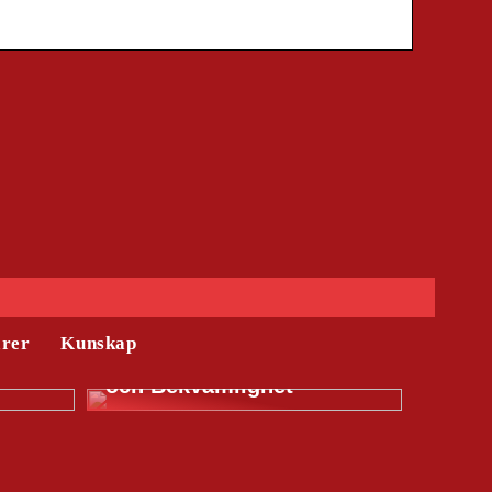
Tyresö – Där Familjeliv
ärer
Kunskap
r Dags
Möter Naturlig Skönhet
och Bekvämlighet