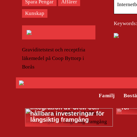
Spara Pengar
Affärer
Internet
Kunskap
Keywords: 
Graviditetstest och receptfria
läkemedel på Coop Byttorp i
Borås
Familj
Bost
Tesla
Integration av CRM och
för
hållbara investeringar för
långsiktig framgång