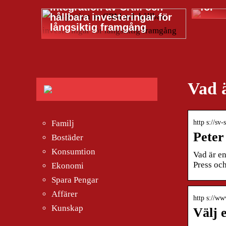
Integration av CRM och
för
hållbara investeringar för
långsiktig framgång
Vad 
http s://sv
Familj
Peter
Bostäder
Konsumtion
Vad är en
Press och
Ekonomi
Spara Pengar
Affärer
http s://ww
Kunskap
Välj 