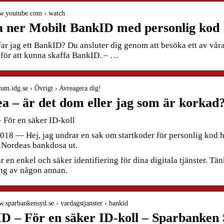
ww.youtube.com › watch
 ner Mobilt BankID med personlig kod 
ar jag ett BankID? Du ansluter dig genom att besöka ett av våra k
 för att kunna skaffa BankID. – …
orum.idg.se › Övrigt › Avreagera dig!
a – är det dom eller jag som är korkad
 För en säker ID-koll
2018 — Hej, jag undrar en sak om startkoder för personlig kod
 Nordeas bankdosa ut.
 en enkel och säker identifiering för dina digitala tjänster. Tän
g av någon annan.
w.sparbankensyd.se › vardagstjanster › bankid
D – För en säker ID-koll – Sparbanken