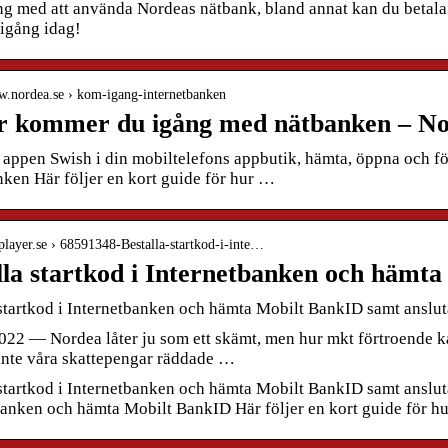
g med att använda Nordeas nätbank, bland annat kan du betala r
igång idag!
ww.nordea.se › kom-igang-internetbanken
r kommer du igång med nätbanken – N
appen Swish i din mobiltelefons appbutik, hämta, öppna och följ
ken Här följer en kort guide för hur …
cplayer.se › 68591348-Bestalla-startkod-i-inte…
lla startkod i Internetbanken och häm
 startkod i Internetbanken och hämta Mobilt BankID samt anslut
022 — Nordea låter ju som ett skämt, men hur mkt förtroende ka
inte våra skattepengar räddade …
startkod i Internetbanken och hämta Mobilt BankID samt ansluta d
banken och hämta Mobilt BankID Här följer en kort guide för h