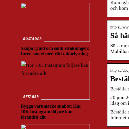
Kom igån
och kom 
http s://w
Så hä
BOSTÄDER
Sök fram 
Skapa rymd och sänk elräkningen:
Mobilban
Inred smart med rätt takbelysning
http s://do
Bestä
Beställa
AFFÄRER
20 juni 2
idag om 
Bygga varumärke snabbt: Hur
10K Instagram följare kan
Beställa 
förändra allt
Internet