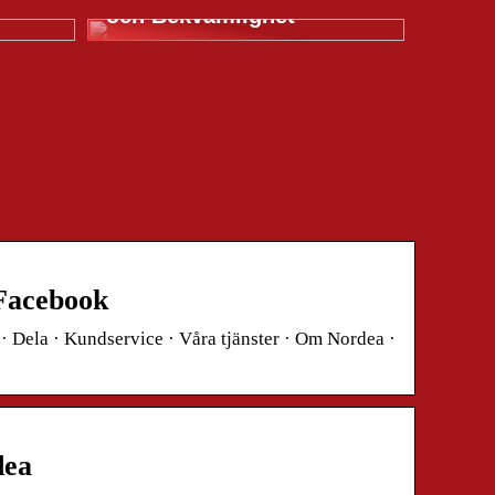
och Bekvämlighet
 Facebook
 · Dela · Kundservice · Våra tjänster · Om Nordea ·
dea