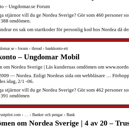
to – Ungdomar.se Forum
 stjärnor vill du ge Nordea Sverige? Gör som 460 personer som 
v 388 omdömen.
undrar en sak om startkoder för personlig kod hos Nordea då der
gdomar.se › forum › thread › bankkonto-ett
konto – Ungdomar Mobil
om Nordea Sverige | Läs kundernas omdömen om www.nordea.
2009 — Nordea. Enligt Nordeas sida om webbläsare … Förhoppni
es idag, 2/1 -06.
 stjärnor vill du ge Nordea Sverige? Gör som 462 personer som 
v 391 omdömen
.trustpilot.com › … › Banker och pengar › Bank
en om Nordea Sverige | 4 av 20 – Trus