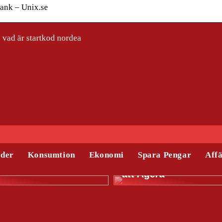
bank – Unix.se
vad är startkod nordea
äder
Konsumtion
Ekonomi
Spara Pengar
Aff
, Hållbarhet att stå
Relining – När det ä
att Agera